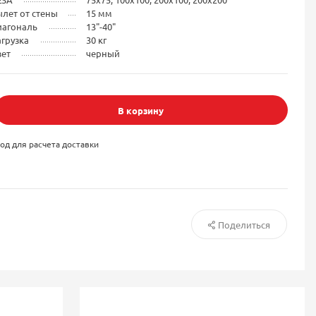
лет от стены
15 мм
иагональ
13"-40"
грузка
30 кг
вет
черный
В корзину
од для расчета доставки
Поделиться