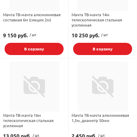
орудование
Встраиваемые 
Сетевые розет
Кабель для ОС 
Обжимные му
Кронштейны дл
Мачта ТВ-мачта алюминиевая
Мачта ТВ-мачта 14м
Антенные усил
Приставки Смар
Мультисвитчи
Адаптеры WI-FI
составная 6м (секции 2м)
телескопическая стальная
усиленная
SIM инжектор
Грозозащита к
Грозозащита
Детали крепле
9 150 руб.
/ шт.
10 250 руб.
/ шт.
Сплиттеры, отв
Усилители ТВ
Обмен Трикол
Ретрансляторы 
ереходники, сборки
Адаптеры для 
Шкафы телеко
Инструмент дл
В корзину
В корзину
Аттенюаторы, н
Грозозащита Т
Пульты управл
Аксессуары
, мачты, боксы
Грозозащита
HDMI модулят
Комплекты спу
интернета
тенны
Аксессуары для
Пульты управле
ЖА
Блоки питания 
Мачта ТВ-мачта 16м
Мачта ТВ-мачта алюминиевая
телескопическая стальная
1,5м, диаметр 50мм
усиленная
Комплектующи
13 050 руб.
/ шт.
2 450 руб.
/ шт.