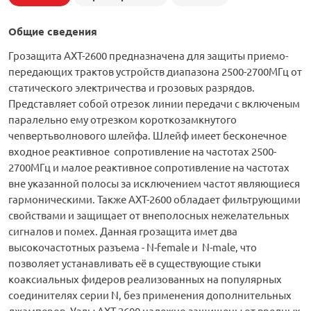
Общие сведения
Грозащита AXT-2600 предназначена для защиты приемо-
передающих трактов устройств диапазона 2500-2700МГц от
статического электричества и грозовых разрядов.
Представляет собой отрезок линии передачи с включеным
паралельно ему отрезком короткозамкнутого
чеnвертьволнового шлейфа. Шлейф имеет бесконечное
входное реактивное сопротивление на частотах 2500-
2700МГц и малое реактивное сопротивление на частотах
вне указанной полосы за исключением частот являющиеся
гармоническими. Также AXT-2600 обладает фильтрующими
свойствами и защищает от внеполосных нежелательных
сигналов и помех. Данная грозащита имет два
высокочастотных разъема - N-female и N-male, что
позволяет устанавливать её в существующие стыки
коаксиальных фидеров реализованных на популярных
соединителях серии N, без применения дополнительных
джамперов. Узлы AXT-2600 надежно защищены от вредных