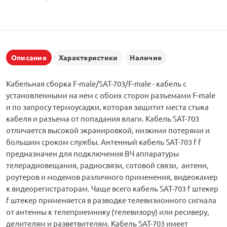
Описание
Характеристики
Наличие
Кабельная сборка F-male/SAT-703/F-male - кабель с
установленными на нем с обоих сторон разъемами F-male
и по запросу термоусадки, которая защитит места стыка
кабеля и разъема от попадания влаги. Кабель SAT-703
отличается высокой экранировкой, низкими потерями и
большим сроком службы. Антенный кабель SAT-703 f f
предназначен для подключения ВЧ аппаратуры
телерадиовещания, радиосвязи, сотовой связи, антенн,
роутеров и модемов различного применения, видеокамер
к видеорегистраторам. Чаще всего кабель SAT-703 f штекер
f штекер применяется в разводке телевизионного сигнала
от антенны к телеприемнику (телевизору) или ресиверу,
делителям и разветвителям. Кабель SAT-703 имеет