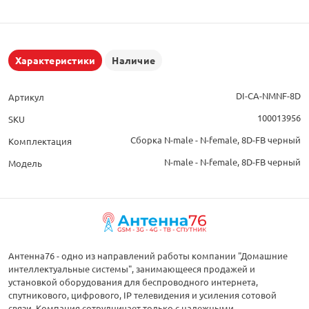
Характеристики
Наличие
DI-CA-NMNF-8D
Артикул
100013956
SKU
Сборка N-male - N-female, 8D-FB черный
Комплектация
N-male - N-female, 8D-FB черный
Модель
Антенна76 - одно из направлений работы компании "Домашние
интеллектуальные системы", занимающееся продажей и
установкой оборудования для беспроводного интернета,
спутникового, цифрового, IP телевидения и усиления сотовой
связи. Компания сотрудничает только с надежными