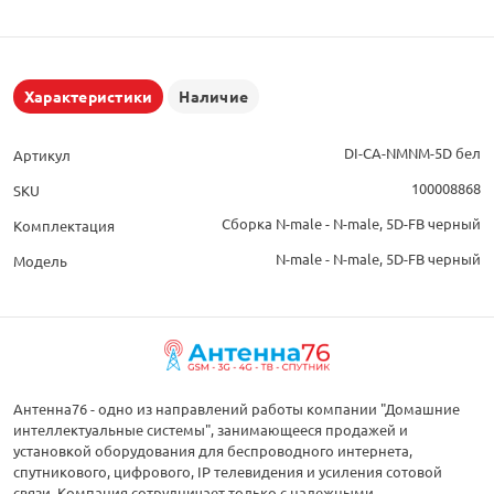
Характеристики
Наличие
DI-CA-NMNM-5D бел
Артикул
100008868
SKU
Сборка N-male - N-male, 5D-FB черный
Комплектация
N-male - N-male, 5D-FB черный
Модель
Антенна76 - одно из направлений работы компании "Домашние
интеллектуальные системы", занимающееся продажей и
установкой оборудования для беспроводного интернета,
спутникового, цифрового, IP телевидения и усиления сотовой
связи. Компания сотрудничает только с надежными