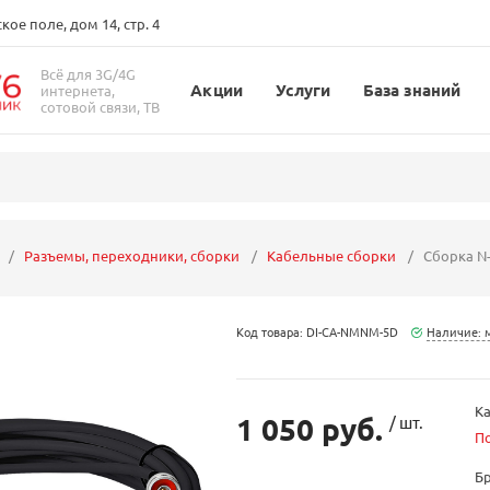
ое поле, дом 14, стр. 4
Всё для 3G/4G
Акции
Услуги
База знаний
интернета,
сотовой связи, ТВ
Разъемы, переходники, сборки
Кабельные сборки
Сборка N-
Код товара: DI-CA-NMNM-5D
Наличие: 
Ка
1 050 руб.
/ шт.
П
Б