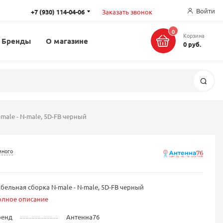
Войти
+7 (930) 114-04-06
Заказать звонок
0
Корзина
Бренды
О магазине
0 руб.
Поис
male - N-male, 5D-FB черный
много
бельная сборка N-male - N-male, 5D-FB черный
олное описание
ренд
Антенна76