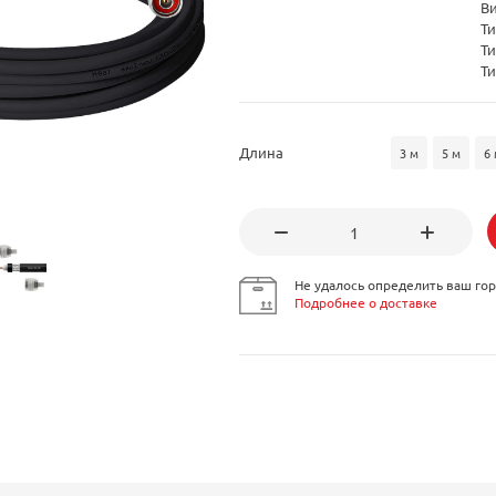
В
Ти
Ти
Ти
Длина
3 м
5 м
6 
Не удалось определить ваш гор
Подробнее о доставке