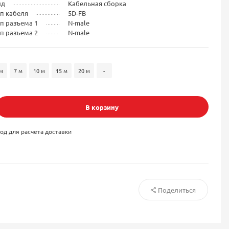
ид
Кабельная сборка
п кабеля
5D-FB
п разъема 1
N-male
п разъема 2
N-male
м
7 м
10 м
15 м
20 м
-
В корзину
од для расчета доставки
Поделиться