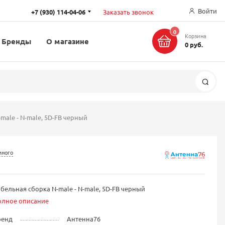
Войти
+7 (930) 114-04-06
Заказать звонок
0
Корзина
Бренды
О магазине
0 руб.
Поис
male - N-male, 5D-FB черный
много
бельная сборка N-male - N-male, 5D-FB черный
олное описание
ренд
Антенна76