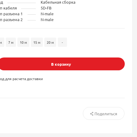
ид
Кабельная сборка
п кабеля
5D-FB
п разъема 1
N-male
п разъема 2
N-male
м
7 м
10 м
15 м
20 м
-
В корзину
од для расчета доставки
Поделиться