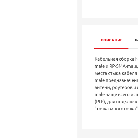
ОПИСАНИЕ
Х
Кабельная сборка N
male и RP-SMA-male
места стыка кабеля 
male предназначена
антенн, роутеров и
male чаще всего ис
(PtP), для подключ
"точка-многоточка"