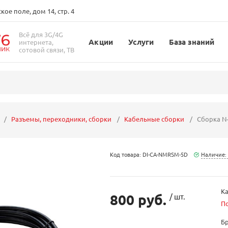
ое поле, дом 14, стр. 4
Всё для 3G/4G
Акции
Услуги
База знаний
интернета,
сотовой связи, ТВ
Разъемы, переходники, сборки
Кабельные сборки
Сборка N-
Код товара: DI-CA-NMRSM-5D
Наличие:
Ка
800 руб.
/ шт.
П
Б