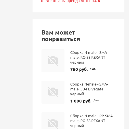
Все товары бренда Антенна76
Вам может
понравиться
Сборка N-male - SMA-
male, RG-58 REXANT
черный
750 руб.
/ шт.
Сборка N-male - SMA-
male, 5D-FB Vegatel
черный
1 000 руб.
/ шт.
Сборка N-male - RP-SMA-
male, RG-58 REXANT
черный