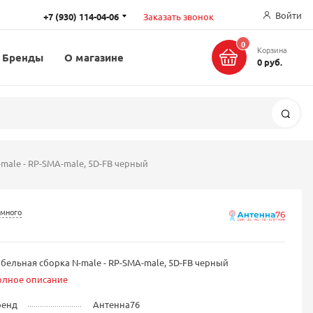
Войти
+7 (930) 114-04-06
Заказать звонок
0
Корзина
Бренды
О магазине
0 руб.
Поис
male - RP-SMA-male, 5D-FB черный
 много
бельная сборка N-male - RP-SMA-male, 5D-FB черный
олное описание
ренд
Антенна76