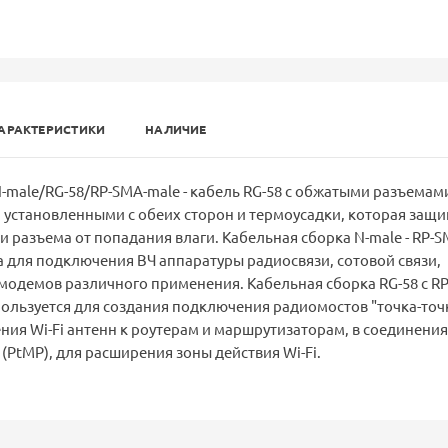
АРАКТЕРИСТИКИ
НАЛИЧИЕ
-male/RG-58/RP-SMA-male - кабель RG-58 с обжатыми разъемами
, установленными с обеих сторон и термоусадки, которая защ
и разъема от попадания влаги. Кабельная сборка N-male - RP-S
 для подключения ВЧ аппаратуры радиосвязи, сотовой связи,
 модемов различного применения. Кабельная сборка RG-58 с R
пользуется для создания подключения радиомостов "точка-точ
ения Wi-Fi антенн к роутерам и маршрутизаторам, в соединения
 (PtMP), для расширения зоны действия Wi-Fi.