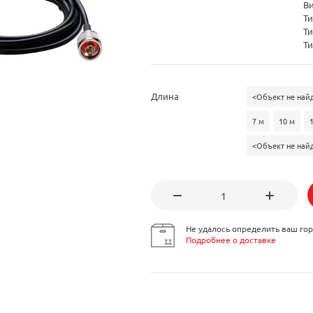
В
Ти
Ти
Ти
Длина
<Объект не найд
7 м
10 м
<Объект не найд
Не удалось определить ваш гор
Подробнее о доставке