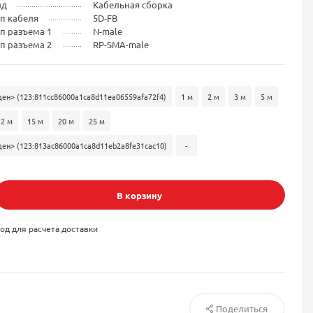
ид
Кабельная сборка
п кабеля
5D-FB
п разъема 1
N-male
п разъема 2
RP-SMA-male
ен> (123:811cc86000a1ca8d11ea06559afa72f4)
1 м
2 м
3 м
5 м
12 м
15 м
20 м
25 м
ен> (123:813ac86000a1ca8d11eb2a8fe31cac10)
-
В корзину
од для расчета доставки
Поделиться