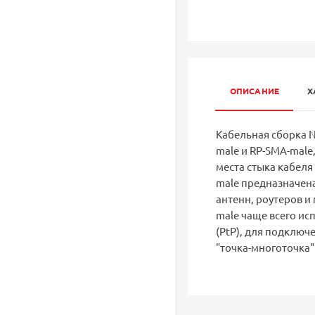
ОПИСАНИЕ
Х
Кабельная сборка N
male и RP-SMA-male
места стыка кабеля 
male предназначена
антенн, роутеров и
male чаще всего ис
(PtP), для подключ
"точка-многоточка"