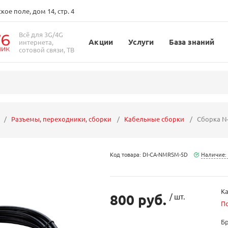
ое поле, дом 14, стр. 4
Всё для 3G/4G
Акции
Услуги
База знаний
интернета,
сотовой связи, ТВ
Разъемы, переходники, сборки
Кабельные сборки
Сборка N-
Код товара: DI-CA-NMRSM-5D
Наличие:
Ка
800 руб.
/ шт.
П
Б