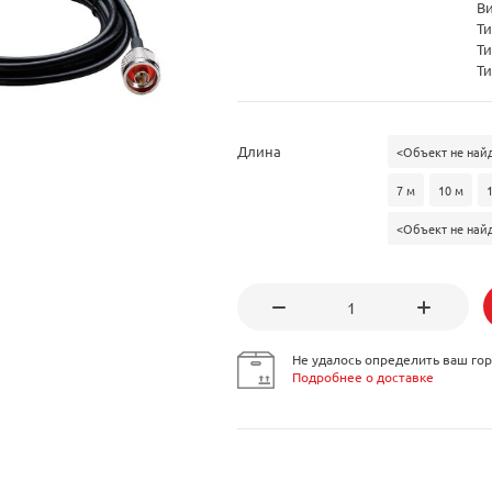
В
Ти
Ти
Ти
Длина
<Объект не найд
7 м
10 м
<Объект не найд
Не удалось определить ваш гор
Подробнее о доставке