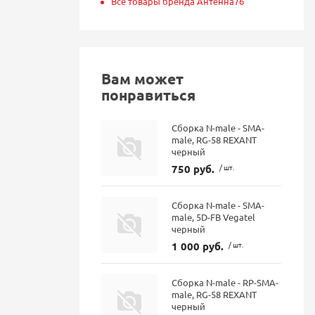
Все товары бренда Антенна76
Вам может
понравиться
Сборка N-male - SMA-
male, RG-58 REXANT
черный
750 руб.
/ шт.
Сборка N-male - SMA-
male, 5D-FB Vegatel
черный
1 000 руб.
/ шт.
Сборка N-male - RP-SMA-
male, RG-58 REXANT
черный