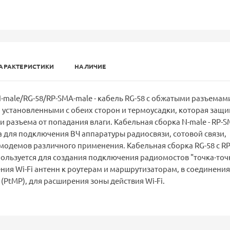
АРАКТЕРИСТИКИ
НАЛИЧИЕ
-male/RG-58/RP-SMA-male - кабель RG-58 с обжатыми разъемами
, установленными с обеих сторон и термоусадки, которая защ
и разъема от попадания влаги. Кабельная сборка N-male - RP-S
 для подключения ВЧ аппаратуры радиосвязи, сотовой связи,
 модемов различного применения. Кабельная сборка RG-58 с R
пользуется для создания подключения радиомостов "точка-точ
ения Wi-Fi антенн к роутерам и маршрутизаторам, в соединения
 (PtMP), для расширения зоны действия Wi-Fi.