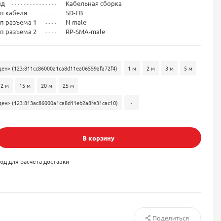
ид
Кабельная сборка
п кабеля
5D-FB
п разъема 1
N-male
п разъема 2
RP-SMA-male
ен> (123:811cc86000a1ca8d11ea06559afa72f4)
1 м
2 м
3 м
5 м
12 м
15 м
20 м
25 м
ен> (123:813ac86000a1ca8d11eb2a8fe31cac10)
-
В корзину
од для расчета доставки
Поделиться