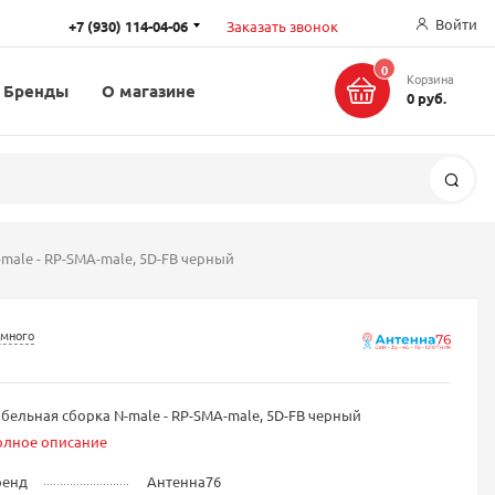
Войти
+7 (930) 114-04-06
Заказать звонок
0
Корзина
Бренды
О магазине
0 руб.
Поис
male - RP-SMA-male, 5D-FB черный
 много
бельная сборка N-male - RP-SMA-male, 5D-FB черный
олное описание
ренд
Антенна76