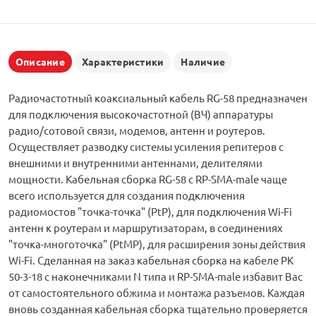
Описание
Характеристики
Наличие
Радиочастотный коаксиальный кабель RG-58 предназначен
для подключения высокочастотной (ВЧ) аппаратуры
радио/сотовой связи, модемов, антенн и роутеров.
Осуществляет разводку системы усиления репитеров с
внешними и внутренними антеннами, делителями
мощности. Кабельная сборка RG-58 с RP-SMA-male чаще
всего используется для создания подключения
радиомостов "точка-точка" (PtP), для подключения Wi-Fi
антенн к роутерам и маршрутизаторам, в соединениях
"точка-многоточка" (PtMP), для расширения зоны действия
Wi-Fi. Сделанная на заказ кабельная сборка на кабеле РК
50-3-18 с наконечниками N типа и RP-SMA-male избавит Вас
от самостоятельного обжима и монтажа разъемов. Каждая
вновь созданная кабельная сборка тщательно проверяется