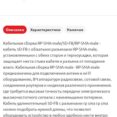
Описание
Характеристики
Наличие
Кабельная сборка RP-SMA-male/5D-FB/RP-SMA-male -
кабель 5D-FB с обжатыми разъемами RP-SMA-male,
установленными с обеих сторон и термоусадки, которая
защищает места стыка кабеля и разъема от попадания
влаги. Кабельная сборка RP-SMA-male - RP-SMA-male
предназначена для подключения антенн к wi-fi
оборудованию, ВЧ аппаратуре радиосвязи, сотовой связи,
соединения роутеров и модемов различного применения.
где требуется высокая точность передачи электрического
высокочастотного сигнала с наименьшими потерями.
Кабель удлинительный 5D-FB с разъемами rp sma rp sma
можно подобрать нужной длины, что позволит
оборудовать устройство в любом удобном месте внутри