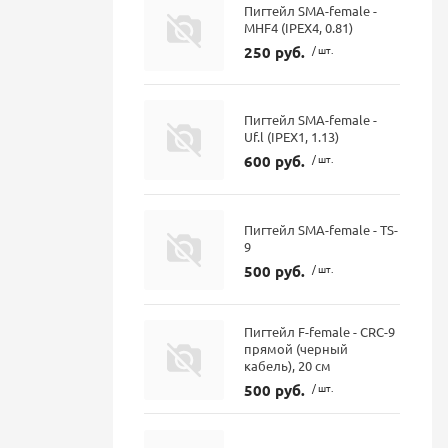
Пигтейл SMA-female -
MHF4 (IPEX4, 0.81)
250 руб.
/ шт.
Пигтейл SMA-female -
Uf.l (IPEX1, 1.13)
600 руб.
/ шт.
Пигтейл SMA-female - TS-
9
500 руб.
/ шт.
Пигтейл F-female - CRC-9
прямой (черный
кабель), 20 см
500 руб.
/ шт.