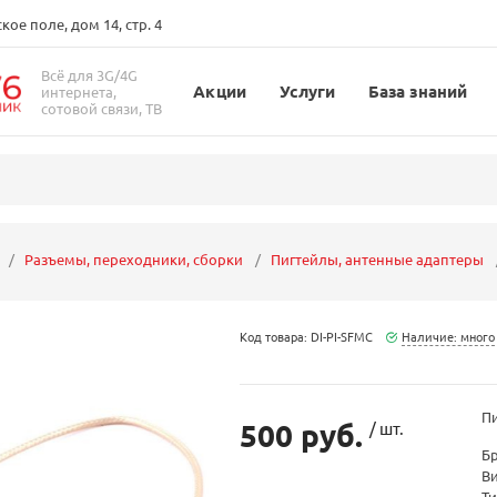
ое поле, дом 14, стр. 4
Всё для 3G/4G
Акции
Услуги
База знаний
интернета,
сотовой связи, ТВ
Разъемы, переходники, сборки
Пигтейлы, антенные адаптеры
Код товара: DI-PI-SFMC
Наличие: много
Пи
500 руб.
/ шт.
Б
В
Ти