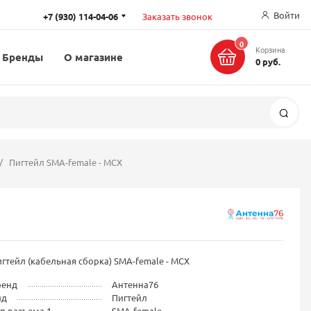
Войти
+7 (930) 114-04-06
Заказать звонок
0
Корзина
Бренды
О магазине
0 руб.
Поис
Пигтейл SMA-female - MCX
гтейл (кабельная сборка) SMA-female - MCX
ренд
Антенна76
ид
Пигтейл
п разъема 1
SMA-female