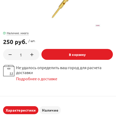
орудование
Встраиваемые 
Сетевые розет
Кабель для ОС 
Обжимные му
Кронштейны дл
Антенные усил
Приставки Смар
Мультисвитчи
Адаптеры WI-FI
SIM инжектор
Грозозащита к
Грозозащита
Детали крепле
Сплиттеры, отв
Усилители ТВ
Обмен Трикол
Ретрансляторы 
Наличие: много
ереходники, сборки
Адаптеры для 
Шкафы телеко
Инструмент дл
250 руб.
/ шт.
Аттенюаторы, н
Грозозащита Т
Пульты управл
Аксессуары
В корзину
, мачты, боксы
Грозозащита
HDMI модулят
Комплекты спу
интернета
Не удалось определить ваш город для расчета
тенны
доставки
Аксессуары для
Пульты управле
Подробнее о доставке
ЖА
Блоки питания 
Комплектующи
Характеристики
Наличие