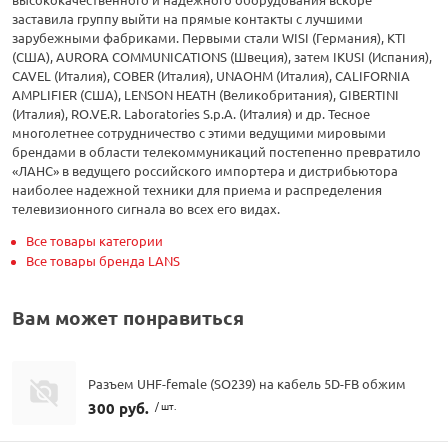
заставила группу выйти на прямые контакты с лучшими
зарубежными фабриками. Первыми стали WISI (Германия), KTI
(США), AURORA COMMUNICATIONS (Швеция), затем IKUSI (Испания),
CAVEL (Италия), COBER (Италия), UNAOHM (Италия), CALIFORNIA
AMPLIFIER (США), LENSON HEATH (Великобритания), GIBERTINI
(Италия), RO.VE.R. Laboratories S.p.A. (Италия) и др. Тесное
многолетнее сотрудничество с этими ведущими мировыми
брендами в области телекоммуникаций постепенно превратило
«ЛАНС» в ведущего российского импортера и дистрибьютора
наиболее надежной техники для приема и распределения
телевизионного сигнала во всех его видах.
Все товары категории
Все товары бренда LANS
Вам может понравиться
Разъем UHF-female (SO239) на кабель 5D-FB обжим
300 руб.
/ шт.