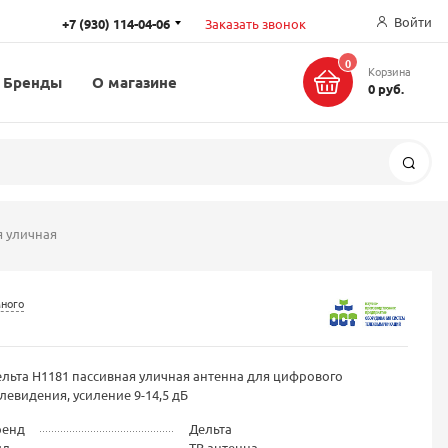
Войти
+7 (930) 114-04-06
Заказать звонок
0
Корзина
Бренды
О магазине
0 руб.
Поис
я уличная
много
льта Н1181 пассивная уличная антенна для цифрового
левидения, усиление 9-14,5 дБ
ренд
Дельта
ид
ТВ антенна