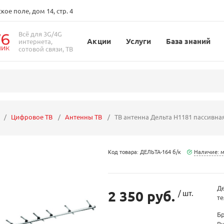
ое поле, дом 14, стр. 4
Всё для 3G/4G
Акции
Услуги
База знаний
интернета,
сотовой связи, ТВ
Цифровое ТВ
Антенны ТВ
ТВ антенна Дельта Н1181 пассивна
Код товара: ДЕЛЬТА-164 б/к
Наличие: 
Де
2 350 руб.
/ шт.
те
Б
В