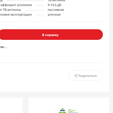
оэффицент усиления
9-14,5 дБ
п ТВ антенны
пассивная
ловия эксплуатации
уличная
В корзину
тся
Поделиться