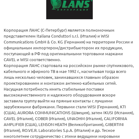
Корпорация ЛАНС (С-Петербург) является полномочным
представителем Italiana Conduttori s.r.l. (Италия) и WISI
Communications GmbH & Co. KG (Германия) на территории России и
официальным импортером/дистрибьютором их продукции,
поступающей в РФ под оригинальными торговыми марками
CAVEL и WISI соответственно.
Корпорация ЛАНС стартовала на российском рынке спутникового,
кабельного и эфирного ТВ в мае 1992 г., насчитывая тогда всего
лишь несколько человек, занимавшихся главным образом
проектированием и монтажом антенно-кабельных сетей.
Насущная потребность иметь стабильные поставки
высококачественного и надежного оборудования вскоре
заставила группу выйти на прямые контакты с лучшими
зарубежными фабриками. Первыми стали WISI (Германия), KTI
(США), AURORA COMMUNICATIONS (Швеция), затем IKUSI (Испания),
CAVEL (Италия), COBER (Италия), UNAOHM (Италия), CALIFORNIA
AMPLIFIER (США), LENSON HEATH (Великобритания), GIBERTINI
(Италия), RO.VE.R. Laboratories S.p.A. (Италия) и др. Тесное
многолетнее сотрудничество с этими ведущими мировыми