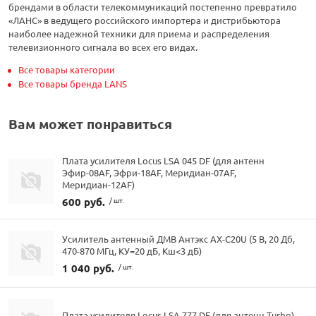
брендами в области телекоммуникаций постепенно превратило
«ЛАНС» в ведущего российского импортера и дистрибьютора
наиболее надежной техники для приема и распределения
телевизионного сигнала во всех его видах.
Все товары категории
Все товары бренда LANS
Вам может понравиться
Плата усилителя Locus LSA 045 DF (для антенн
Эфир-08AF, Эфри-18AF, Меридиан-07AF,
Меридиан-12AF)
600 руб.
/ шт.
Усилитель антенный ДМВ Антэкс AX-C20U (5 В, 20 Дб,
470-870 МГц, КУ=20 дБ, Кш<3 дБ)
1 040 руб.
/ шт.
Плата усилителя Locus LSA 777 DF (для антенн Turbo)