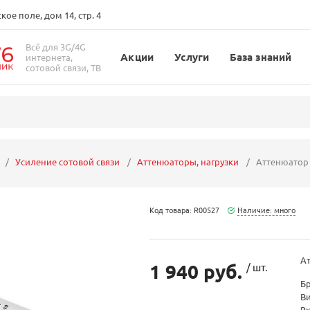
ое поле, дом 14, стр. 4
Всё для 3G/4G
Акции
Услуги
База знаний
интернета,
сотовой связи, ТВ
Усиление сотовой связи
Аттенюаторы, нагрузки
Аттенюатор 
Код товара: R00527
Наличие: много
Ат
1 940 руб.
/ шт.
Б
В
В