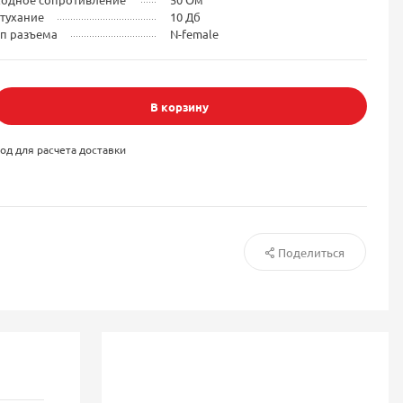
тухание
10 Дб
ип разъема
N-female
В корзину
од для расчета доставки
Поделиться