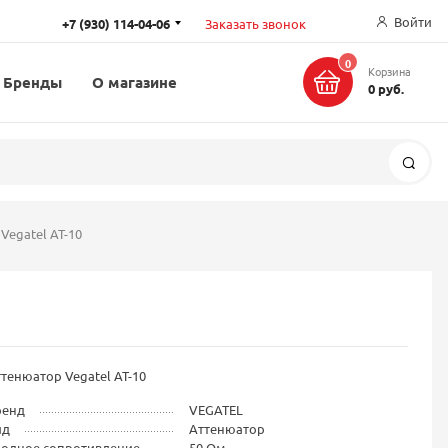
Войти
+7 (930) 114-04-06
Заказать звонок
0
Корзина
Бренды
О магазине
0 руб.
Поис
Vegatel AT-10
тенюатор Vegatel AT-10
ренд
VEGATEL
ид
Аттенюатор
ходное сопротивление
50 Ом