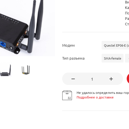
В
Ка
По
Р
Ст
Модем
Quectel EP06-E (c
Тип разъема
SMA-female
Не удалось определить ваш гор
Подробнее о доставке