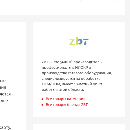
ZBT — это умный производитель,
профессионалы в НИОКР и
производстве сетевого оборудования,
специализируется на обработке
ные
OEM/ODM, имеет 13-летний опыт
ния
работы в этой области.
яется
Все товары категории
олее
Все товары бренда ZBT
карту,