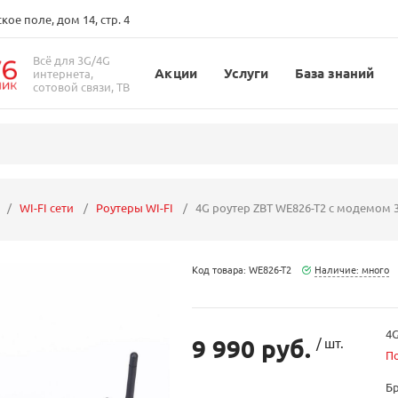
ое поле, дом 14, стр. 4
Всё для 3G/4G
Акции
Услуги
База знаний
интернета,
сотовой связи, ТВ
WI-FI сети
Роутеры WI-FI
4G роутер ZBT WE826-T2 с модемом 
Код товара: WE826-T2
Наличие: много
4G
9 990 руб.
/ шт.
П
Б