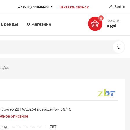
Войти
+7 (930) 114-04-06
Заказать звонок
0
Корзина
Бренды
О магазине
0 руб.
Поис
3G/4G
 роутер ZBT WE826-T2 с модемом 3G/4G
олное описание
ренд
ZBT