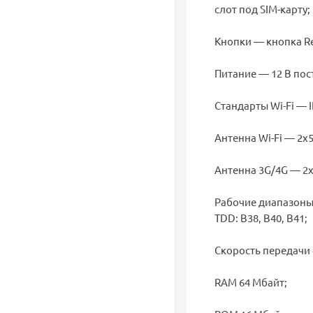
слот под SIM-карту;
Кнопки — кнопка Re
Питание — 12 В пост
Стандарты Wi-Fi — IE
Антенна Wi-Fi — 2х
Антенна 3G/4G — 2х
Рабочие диапазоны - 
TDD: B38, B40, B41;
Скорость передачи 4
RAM 64 Мбайт;