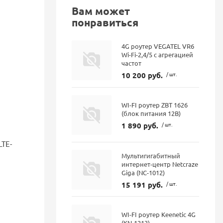
Вам может
понравиться
4G роутер VEGATEL VR6
Wi-Fi-2,4/5 с агрегацией
частот
10 200 руб.
/ шт.
WI-FI роутер ZBT 1626
(блок питания 12В)
1 890 руб.
/ шт.
LTE-
Мультигигабитный
интернет-центр Netcraze
Giga (NC-1012)
15 191 руб.
/ шт.
WI-FI роутер Keenetic 4G
(KN-1213)