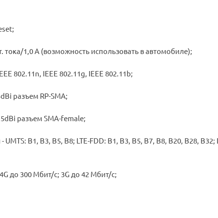
set;
. тока/1,0 А (возможность использовать в автомобиле);
EE 802.11n, IEEE 802.11g, IEEE 802.11b;
5dBi разъем RP-SMA;
5dBi разъем SMA-female;
UMTS: B1, B3, B5, B8; LTE-FDD: B1, B3, B5, B7, B8, B20, B28, B32; 
G до 300 Мбит/с; 3G до 42 Мбит/с;