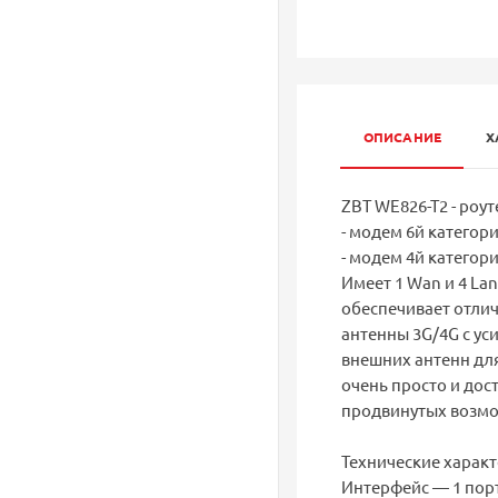
ОПИСАНИЕ
Х
ZBT WE826-T2 - роу
- модем 6й категори
- модем 4й категории
Имеет 1 Wan и 4 Lan
обеспечивает отлич
антенны 3G/4G с ус
внешних антенн дл
очень просто и дос
продвинутых возмо
Технические характ
Интерфейс — 1 порт