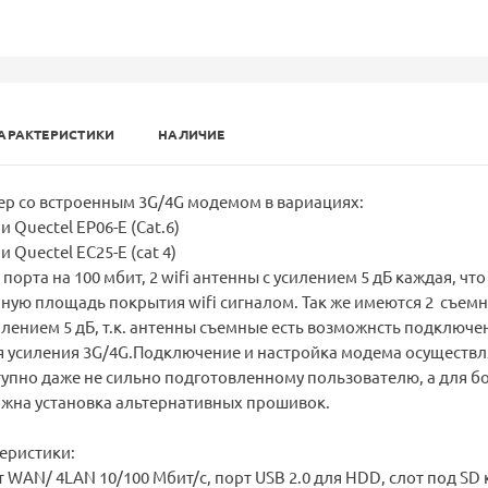
АРАКТЕРИСТИКИ
НАЛИЧИЕ
тер со встроенным 3G/4G модемом в вариациях:
и Quectel EP06-E (Cat.6)
 Quectel EC25-E (cat 4)
 порта на 100 мбит, 2 wifi антенны с усилением 5 дБ каждая, что
ную площадь покрытия wifi сигналом. Так же имеются 2 съем
илением 5 дБ, т.к. антенны съемные есть возможнсть подключе
я усиления 3G/4G.Подключение и настройка модема осуществл
тупно даже не сильно подготовленному пользователю, а для б
жна установка альтернативных прошивок.
еристики:
 WAN/ 4LAN 10/100 Мбит/с, порт USB 2.0 для HDD, слот под SD 