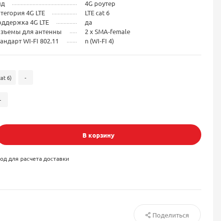
ид
4G роутер
тегория 4G LTE
LTE cat 6
ддержка 4G LTE
да
азъемы для антенны
2 x SMA-female
андарт WI-FI 802.11
n (WI-FI 4)
at 6)
-
-
В корзину
од для расчета доставки
Поделиться