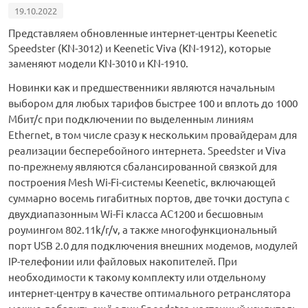
19.10.2022
орудование
Встраиваемые 
Сетевые розет
Кабель для ОС 
Обжимные му
Кронштейны дл
Представляем обновленные интернет-центры Keenetic
Антенные усил
Приставки Смар
Мультисвитчи
Адаптеры WI-FI
Speedster (KN-3012) и Keenetic Viva (KN-1912), которые
заменяют модели KN-3010 и KN-1910.
SIM инжектор
Грозозащита к
Грозозащита
Детали крепле
Сплиттеры, отв
Усилители ТВ
Обмен Трикол
Ретрансляторы 
Новинки как и предшественники являются начальным
выбором для любых тарифов быстрее 100 и вплоть до 1000
ереходники, сборки
Адаптеры для 
Шкафы телеко
Инструмент дл
Мбит/c при подключении по выделенным линиям
Аттенюаторы, н
Грозозащита Т
Пульты управл
Аксессуары
Ethernet, в том числе сразу к нескольким провайдерам для
, мачты, боксы
реализации бесперебойного интернета. Speedster и Viva
Грозозащита
HDMI модулят
Комплекты спу
по-прежнему являются сбалансированной связкой для
интернета
построения Mesh Wi-Fi-системы Keenetic, включающей
тенны
суммарно восемь гигабитных портов, две точки доступа с
Аксессуары для
Пульты управле
двухдиапазонным Wi-Fi класса AC1200 и бесшовным
роумингом 802.11k/r/v, а также многофункциональный
ЖА
порт USB 2.0 для подключения внешних модемов, модулей
Блоки питания 
IP-телефонии или файловых накопителей. При
необходимости к такому комплекту или отдельному
Комплектующи
интернет-центру в качестве оптимального ретранслятора