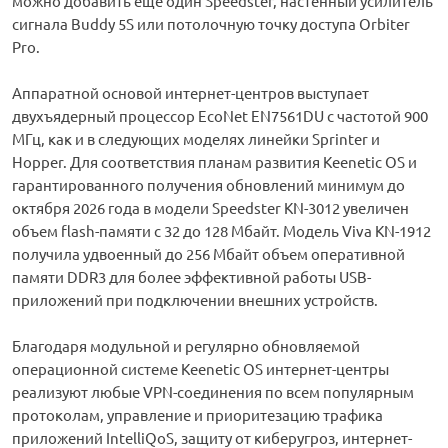
можно добавить ещё один Speedster, настенный усилитель
сигнала Buddy 5S или потолочную точку доступа Orbiter
Pro.
Аппаратной основой интернет-центров выступает
двухъядерный процессор EcoNet EN7561DU с частотой 900
МГц, как и в следующих моделях линейки Sprinter и
Hopper. Для соответствия планам развития Keenetic OS и
гарантированного получения обновлений минимум до
октября 2026 года в модели Speedster KN-3012 увеличен
объем flash-памяти c 32 до 128 Мбайт. Модель Viva KN-1912
получила удвоенный до 256 Мбайт объем оперативной
памяти DDR3 для более эффективной работы USB-
приложений при подключении внешних устройств.
Благодаря модульной и регулярно обновляемой
операционной системе Keenetic OS интернет-центры
реализуют любые VPN-соединения по всем популярным
протоколам, управление и приоритезацию трафика
приложений IntelliQoS, защиту от киберугроз, интернет-