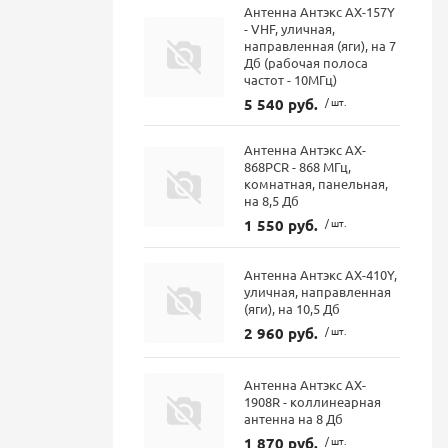
Антенна Антэкс AX-157Y
- VHF, уличная,
направленная (яги), на 7
Дб (рабочая полоса
частот - 10МГц)
5 540 руб.
/ шт.
Антенна Антэкс AX-
868PCR - 868 МГц,
комнатная, панельная,
на 8,5 Дб
1 550 руб.
/ шт.
Антенна Антэкс AX-410Y,
уличная, направленная
(яги), на 10,5 Дб
2 960 руб.
/ шт.
Антенна Антэкс AX-
1908R - коллинеарная
антенна на 8 Дб
1 870 руб.
/ шт.