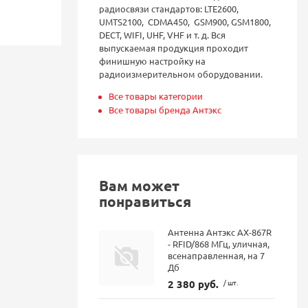
радиосвязи стандартов: LTE2600,
UMTS2100, CDMA450, GSM900, GSM1800,
DECT, WIFI, UHF, VHF и т. д. Вся
выпускаемая продукция проходит
финишную настройку на
радиоизмерительном оборудовании.
Все товары категории
Все товары бренда Антэкс
Вам может
понравиться
Антенна Антэкс AX-867R
- RFID/868 МГц, уличная,
всенаправленная, на 7
Дб
2 380 руб.
/ шт.