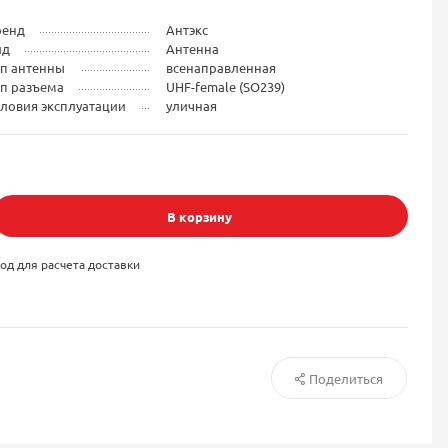
ренд
Антэкс
ид
Антенна
ип антенны
всенаправленная
ип разъема
UHF-female (SO239)
ловия эксплуатации
уличная
В корзину
од для расчета доставки
Поделиться