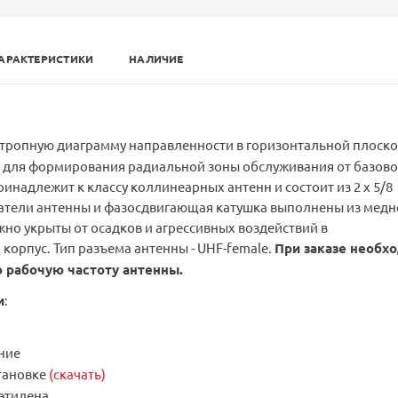
АРАКТЕРИСТИКИ
НАЛИЧИЕ
тропную диаграмму направленности в горизонтальной плоско
 для формирования радиальной зоны обслуживания от базов
ринадлежит к классу коллинеарных антенн и состоит из 2 x 5/8
чатели антенны и фазосдвигающая катушка выполнены из медн
но укрыты от осадков и агрессивных воздействий в
корпус. Тип разъема антенны - UHF-female.
При заказе необх
 рабочую частоту антенны.
и
:
ние
тановке
(скачать)
этилена