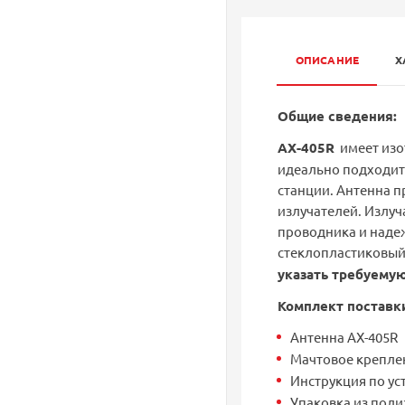
ОПИСАНИЕ
Х
Общие сведения:
АX-405R
имеет изо
идеально подходит
станции. Антенна п
излучателей. Излу
проводника и надеж
стеклопластиковый 
указать требуемую
Комплект поставк
Антенна AX-405R
Мачтовое крепле
Инструкция по ус
Упаковка из поли