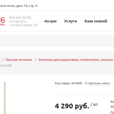
ое поле, дом 14, стр. 4
Всё для 3G/4G
Акции
Услуги
База знаний
интернета,
сотовой связи, ТВ
Прочие антенны
Антенны для радиосвязи, телеметрии, охраны
ота 5 МГ
Код товара: AX-405R
Наличие: много
Ан
4 290 руб.
/ шт.
(o
П