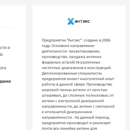
Предприятие “Антэкс” создано в 2006
году. Основное направление
сти и
деятельности- проектирование,
ой
производство, продажа антенно-
фидерных устройств различных
ого
частотных диапазонов и конструкций.
Дипломированные специалисты
предприятия имеют многолетний опыт
одимо
работы в данной сфере. Производство
широкой гаммы антенн: от простых
штыревых, до сложных полосковых; от
антенн с изотропной диаграммой
направленности, до антенн с секторной
и игольчатой диаграммами
направленности. На данный период,
предприятие производит и реализует
почти все линейки антенн для