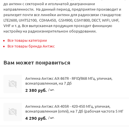
до антенн с секторной и игольчатой диаграммами
направленности. На данный период, предприятие производит и
реализует почти все линейки антенн для радиосвязи стандартов:
LTE2600, UMTS2100, CDMA450, GSM900, GSM1800, DECT, WIFI, UHF,
VHF и т. д. Вся выпускаемая продукция проходит финишную
настройку на радиоизмерительном оборудовании.
Все товары категории
Все товары бренда Антэкс
Вам может понравиться
Антенна Антэкс AX-867R - RFID/868 МГц, уличная,
всенаправленная, на 7 Дб
2 380 руб.
/ шт.
Антенна Антэкс AX-405R - 420-450 МГц, уличная,
всенаправленная (omni), на 7 Дб (рабочая частота 5 МГ
4 290 руб.
/ шт.