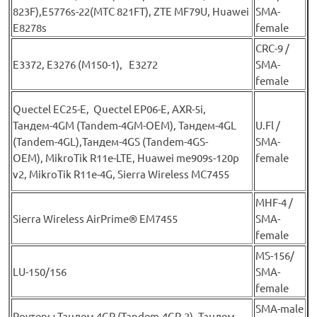
823F),E5776s-22(МТС 821FT), ZTE MF79U, Huawei
SMA-
E8278s
female
CRC-9 /
E3372, E3276 (М150-1), E3272
SMA-
female
Quectel EC25-E, Quectel EP06-E, AXR-5i,
Тандем-4GM (Tandem-4GM-OEM), Тандем-4GL
U.Fl /
(Tandem-4GL),Тандем-4GS (Tandem-4GS-
SMA-
OEM), MikroTik R11e-LTE, Huawei me909s-120p
female
v2, MikroTik R11e-4G, Sierra Wireless MC7455
MHF-4 /
Sierra Wireless AirPrime® EM7455
SMA-
female
MS-156/
LU-150/156
SMA-
female
SMA-male
Роутеры Тандем 4GR (Tandem-4GR-2), Тандем