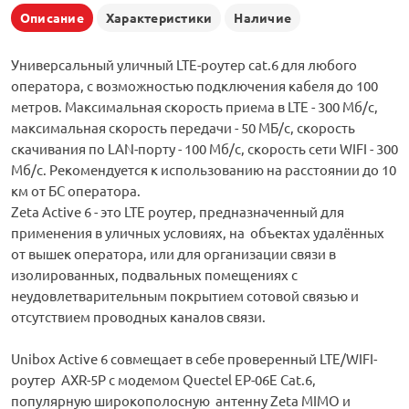
Описание
Характеристики
Наличие
Универсальный уличный LTE-роутер cat.6 для любого
оператора, с возможностью подключения кабеля до 100
метров. Максимальная скорость приема в LTE - 300 Мб/с,
максимальная скорость передачи - 50 МБ/с, скорость
скачивания по LAN-порту - 100 Мб/с, скорость сети WIFI - 300
Мб/с. Рекомендуется к использованию на расстоянии до 10
км от БС оператора.
Zeta Active 6 - это LTE роутер, предназначенный для
применения в уличных условиях, на объектах удалённых
от вышек оператора, или для организации связи в
изолированных, подвальных помещениях с
неудовлетварительным покрытием сотовой связью и
отсутствием проводных каналов связи.
Unibox Active 6 совмещает в себе проверенный LTE/WIFI-
роутер AXR-5P с модемом Quectel EP-06E Cat.6,
популярную широкополосную антенну Zeta MIMO и