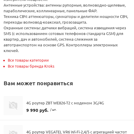
Антенные устройства: антенны рупорные, волноводно-щелевые,
параболические, коллинеарные, панельные ФАР.
Техника СВЧ: аттенюаторы, сумматоры и делители мощности СВЧ,
переходы волновод-коаксиал, грозозащита.
Охранные системы: датчики вибраций, система извещения через
SMS (с использованием сотовых телефонов стандарта GSM) для
квартир, дач и автомобилей, система слежения за
автотранспортом на основе GPS. Контроллеры электронных
ключей.
Все товары категории
Все товары бренда Kroks
Вам может понравиться
4G роутер ZBT WE826-T2 с модемом 3G/4G
9 990 руб.
/ шт.
4G роутер VEGATEL VR6 Wi-Fi-2,4/5 с агрегацией частот