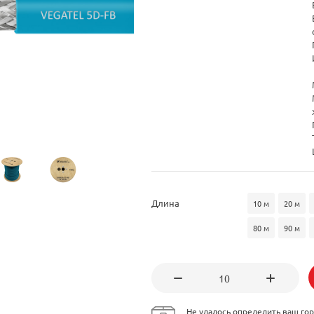
Длина
10 м
20 м
80 м
90 м
Не удалось определить ваш гор