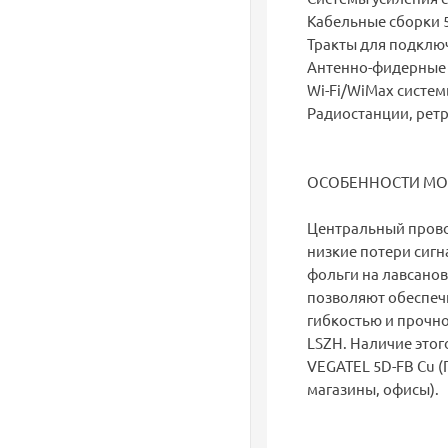
Кабельные сборки 
Тракты для подклю
Антенно-фидерные 
Wi-Fi/WiMax системы
Радиостанции, ретр
ОСОБЕННОСТИ М
Центральный прово
низкие потери сигн
фольги на лавсанов
позволяют обеспеч
гибкостью и прочн
LSZH. Наличие этог
VEGATEL 5D-FB Cu (
магазины, офисы).