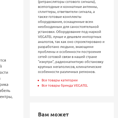
(ретрансляторы сотового сигнала),
всепогодные и комнатные антенны,
сплиттеры, ответвители сигнала, а
также готовые комплекты
оборудования, оснащенные всем
необходимым для самостоятельной
установки. Оборудование под маркой
VEGATEL лучше и дешевле импортных
аналогов, так как оно спроектировано и
разработано людьми, знающими
проблемы и особенности построения
сетей сотовой связи в нашей стране
тся
"изнутри", радиомагнитную обстановку
й
крупных мегаполисов, климатические
особенности различных регионов.
ости
й
Все товары категории
рика
Все товары бренда VEGATEL
абель
центры,
Вам может