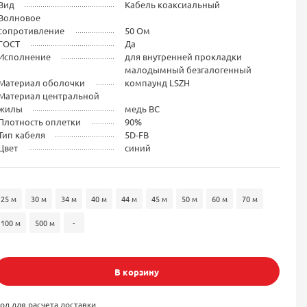
Вид
Кабель коаксиальный
Волновое
сопротивление
50 Ом
ГОСТ
Да
Исполнение
для внутренней прокладки
малодымный безгалогенный
Материал оболочки
компаунд LSZH
Материал центральной
жилы
медь BC
Плотность оплетки
90%
Тип кабеля
5D-FB
Цвет
синий
25 м
30 м
34 м
40 м
44 м
45 м
50 м
60 м
70 м
100 м
500 м
-
В корзину
од для расчета доставки