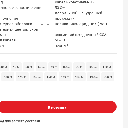
ид
Кабель коаксиальный
олновое сопротивление
50 Ом
для уличной и внутренней
сполнение
прокладки
атериал оболочки
поливинилхлорид ПВХ (PVC)
атериал центральной
илы
алюминий омедненный CCA
п кабеля
5D-FB
вет
черный
30 м
40 м
50 м
60 м
70 м
80 м
90 м
100 м
110 м
130 м
140 м
150 м
160 м
170 м
180 м
190 м
200 м
В корзину
од для расчета доставки