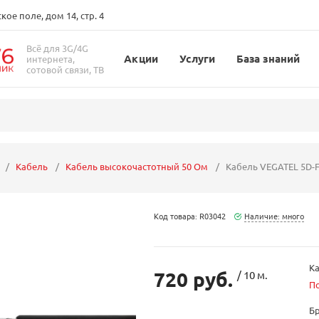
ое поле, дом 14, стр. 4
Всё для 3G/4G
Акции
Услуги
База знаний
интернета,
сотовой связи, ТВ
Кабель
Кабель высокочастотный 50 Ом
Кабель VEGATEL 5D-F
Код товара: R03042
Наличие: много
Ка
720 руб.
/ 10 м.
П
Б