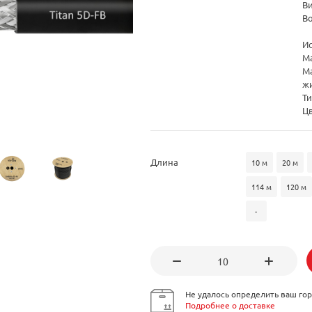
В
В
И
М
М
ж
Ти
Ц
Длина
10 м
20 м
114 м
120 м
-
Не удалось определить ваш гор
Подробнее о доставке