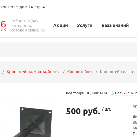
ое поле, дом 14, стр. 4
Всё для 3G/4G
Акции
Услуги
База знаний
интернета,
сотовой связи, ТВ
Кронштейны, мачты, боксы
Кронштейны
Кронштейн на стену
Код товара: ПЦ000014734
Наличие: мн
Кр
500 руб.
/ шт.
В
Вы
М
П