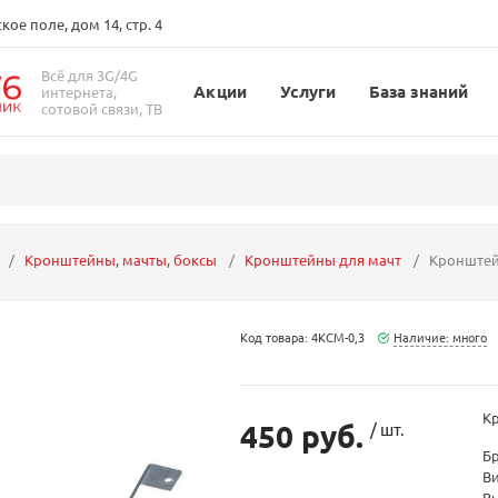
ое поле, дом 14, стр. 4
Всё для 3G/4G
Акции
Услуги
База знаний
интернета,
сотовой связи, ТВ
Кронштейны, мачты, боксы
Кронштейны для мачт
Кронштей
Код товара: 4КСМ-0,3
Наличие: много
К
450 руб.
/ шт.
Б
В
Вы