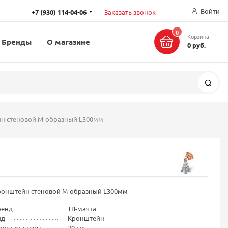
Войти
+7 (930) 114-04-06
Заказать звонок
0
Корзина
Бренды
О магазине
0 руб.
Поис
н стеновой М-образный L300мм
ронштейн стеновой М-образный L300мм
ренд
ТВ-мачта
ид
Кронштейн
лет от стены
30 см