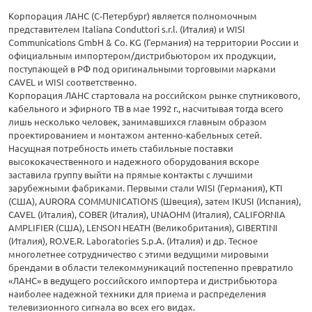
Корпорация ЛАНС (С-Петербург) является полномочным
представителем Italiana Conduttori s.r.l. (Италия) и WISI
Communications GmbH & Co. KG (Германия) на территории России и
официальным импортером/дистрибьютором их продукции,
поступающей в РФ под оригинальными торговыми марками
CAVEL и WISI соответственно.
Корпорация ЛАНС стартовала на российском рынке спутникового,
кабельного и эфирного ТВ в мае 1992 г., насчитывая тогда всего
лишь несколько человек, занимавшихся главным образом
проектированием и монтажом антенно-кабельных сетей.
Насущная потребность иметь стабильные поставки
высококачественного и надежного оборудования вскоре
заставила группу выйти на прямые контакты с лучшими
зарубежными фабриками. Первыми стали WISI (Германия), KTI
(США), AURORA COMMUNICATIONS (Швеция), затем IKUSI (Испания),
CAVEL (Италия), COBER (Италия), UNAOHM (Италия), CALIFORNIA
AMPLIFIER (США), LENSON HEATH (Великобритания), GIBERTINI
(Италия), RO.VE.R. Laboratories S.p.A. (Италия) и др. Тесное
многолетнее сотрудничество с этими ведущими мировыми
брендами в области телекоммуникаций постепенно превратило
«ЛАНС» в ведущего российского импортера и дистрибьютора
наиболее надежной техники для приема и распределения
телевизионного сигнала во всех его видах.