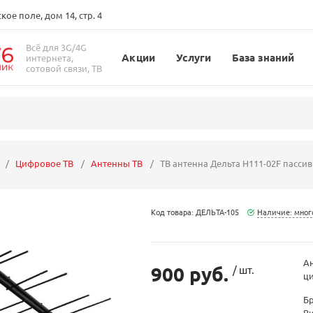
ое поле, дом 14, стр. 4
Всё для 3G/4G
Акции
Услуги
База знаний
интернета,
сотовой связи, ТВ
Цифровое ТВ
Антенны ТВ
ТВ антенна Дельта Н111-02F пасси
Код товара: ДЕЛЬТА-105
Наличие: мног
Ан
900 руб.
/ шт.
ци
Б
В