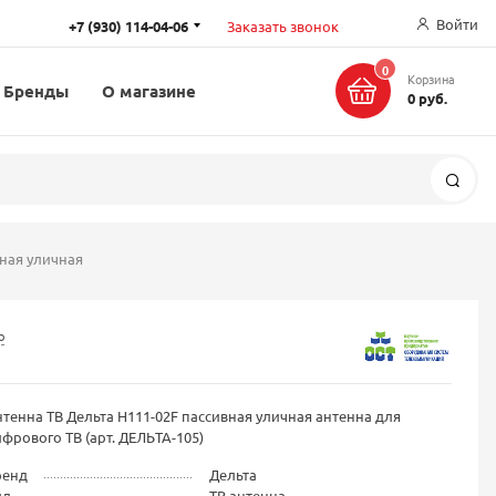
Войти
+7 (930) 114-04-06
Заказать звонок
0
Корзина
Бренды
О магазине
0 руб.
Поис
вная уличная
о
тенна ТВ Дельта Н111-02F пассивная уличная антенна для
фрового ТВ (арт. ДЕЛЬТА-105)
ренд
Дельта
ид
ТВ антенна