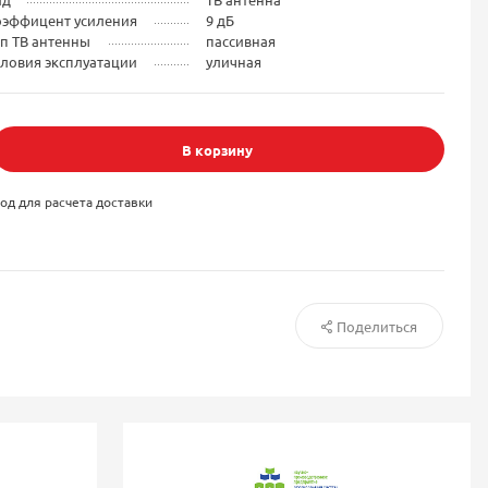
оэффицент усиления
9 дБ
п ТВ антенны
пассивная
ловия эксплуатации
уличная
В корзину
од для расчета доставки
Поделиться