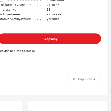
оэффицент усиления
27-30 дБ
апряжение
5В
п ТВ антенны
активная
ловия эксплуатации
уличная
В корзину
од для расчета доставки
Поделиться