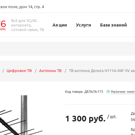
ое поле, дом 14, стр. 4
Всё для 3G/4G
Акции
Услуги
База знаний
интернета,
сотовой связи, ТВ
Цифровое ТВ
Антенны ТВ
ТВ антенна Дельта Н111А-04F-5V а
Код товара: ДЕЛЬТА-173
Наличие: мног
Де
1 300 руб.
/ шт.
(а
Б
В