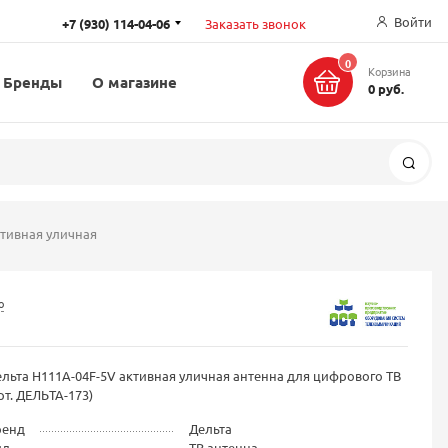
Войти
+7 (930) 114-04-06
Заказать звонок
0
Корзина
Бренды
О магазине
0 руб.
Поис
ктивная уличная
о
льта Н111А-04F-5V активная уличная антенна для цифрового ТВ
рт. ДЕЛЬТА-173)
ренд
Дельта
ид
ТВ антенна