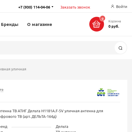
Войти
+7 (930) 114-04-06
Заказать звонок
0
Корзина
Бренды
О магазине
0 руб.
Поис
тивная уличная
го
тенна ТВ АТИГ Дельта Н1181А.F-5V уличная антенна для
фрового ТВ (арт. ДЕЛЬТА-164д)
ренд
Дельта
ид
ТВ антенна