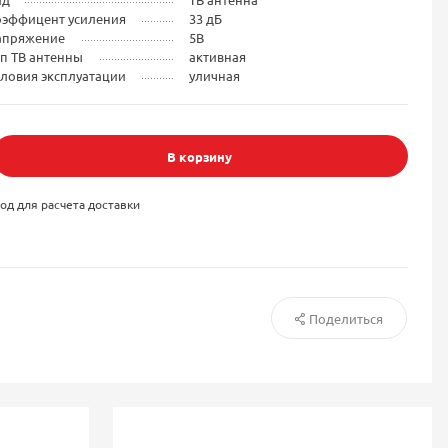
оэффицент усиления
33 дБ
апряжение
5В
п ТВ антенны
активная
ловия эксплуатации
уличная
В корзину
од для расчета доставки
Поделиться