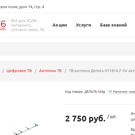
ое поле, дом 14, стр. 4
Всё для 3G/4G
Акции
Услуги
База знаний
интернета,
сотовой связи, ТВ
Цифровое ТВ
Антенны ТВ
ТВ антенна Дельта Н1181А.F-5V ак
Код товара: ДЕЛЬТА-164д
Наличие: мно
Ан
2 750 руб.
/ шт.
ци
Б
В