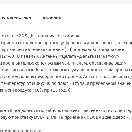
АРАКТЕРИСТИКИ
НАЛИЧИЕ
не менее 28,5 дБ, активная, без кабеля
 приёма сигналов эфирного цифрового и аналогового телевещ
ляризацией на телевизионные (ТВ) приёмники в диапазоне
(21-60 ТВ каналы). Антенны «Дельта «Дельта Н1181А-5V»
встроенным широкополосным усилителем, обеспечивающим
ния сигнала в кабеле снижения и улучшение качества приёма
ьзуют в условиях неуверенного приёма. Антенны рассчитаны д
 температур от минус 40 до плюс 50 грд.С и предельном значе
ности воздуха 100% при 25 грд. С.
 +5 В подводится по кабелю снижения антенны от источника,
овую приставку DVB-T2 или ТВ приёмник с DVB-T2 декодером.
кие характеристики