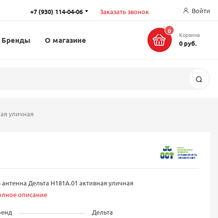
Войти
+7 (930) 114-04-06
Заказать звонок
0
Корзина
Бренды
О магазине
0 руб.
Поис
ная уличная
 антенна Дельта Н181А.01 активная уличная
олное описание
ренд
Дельта