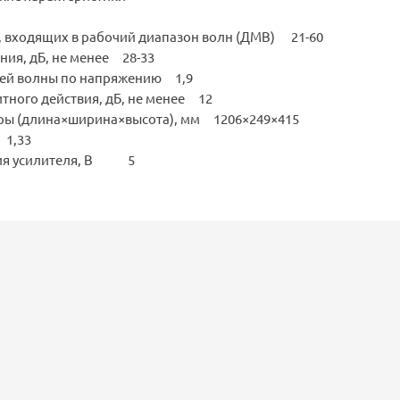
, входящих в рабочий диапазон волн (ДМВ) 21-60
ия, дБ, не менее 28-33
ей волны по напряжению 1,9
ного действия, дБ, не менее 12
ры (длина×ширина×высота), мм 1206×249×415
 1,33
ния усилителя, В 5