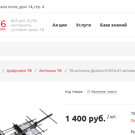
ое поле, дом 14, стр. 4
Всё для 3G/4G
Акции
Услуги
База знаний
интернета,
сотовой связи, ТВ
Цифровое ТВ
Антенны ТВ
ТВ антенна Дельта Н181А.01 актив
Код товара:
Наличие: много
ТВ
1 400 руб.
/ шт.
П
Б