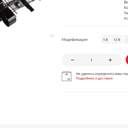
В
К
Ти
Ус
Модификация
5 В
12 В
Не удалось определить ваш гор
Подробнее о доставке