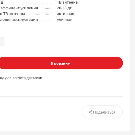
ид
ТВ антенна
оэффицент усиления
28-33 дБ
п ТВ антенны
активная
ловия эксплуатации
уличная
-
В корзину
од для расчета доставки
Поделиться