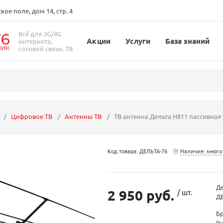
ое поле, дом 14, стр. 4
Всё для 3G/4G
Акции
Услуги
База знаний
интернета,
сотовой связи, ТВ
Цифровое ТВ
Антенны ТВ
ТВ антенна Дельта Н811 пассивная
Код товара: ДЕЛЬТА-76
Наличие: много
Де
2 950 руб.
/ шт.
ДЕ
Б
В