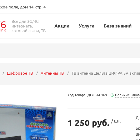
ое поле, дом 14, стр. 4
Всё для 3G/4G
Акции
Услуги
База знаний
интернета,
сотовой связи, ТВ
Цифровое ТВ
Антенны ТВ
ТВ антенна Дельта ЦИФРА 5V акти
Код товара: ДЕЛЬТА-169
Наличие: мног
Де
1 250 руб.
/ шт.
Б
В
К