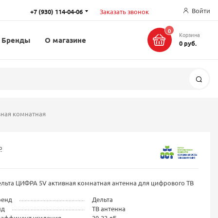
Войти
+7 (930) 114-04-06
Заказать звонок
0
Корзина
Бренды
О магазине
0 руб.
Поис
вная комнатная
о
льта ЦИФРА 5V активная комнатная антенна для цифрового ТВ
ренд
Дельта
ид
ТВ антенна
оэффицент усиления
20-22 дБ