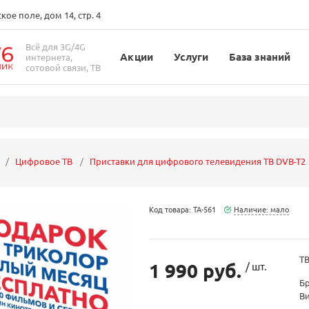
ое поле, дом 14, стр. 4
Всё для 3G/4G
Акции
Услуги
База знаний
интернета,
сотовой связи, ТВ
Цифровое ТВ
Приставки для цифрового телевидения ТВ DVB-T2
Код товара: ТА-561
Наличие: мало
ТВ
1 990 руб.
/ шт.
Б
В