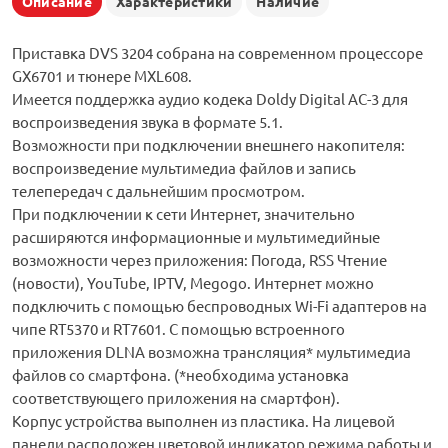
Описание
Характеристики
Наличие
Приставка DVS 3204 собрана на современном процессоре
GX6701 и тюнере MXL608.
Имеется поддержка аудио кодека Doldy Digital AC-3 для
воспроизведения звука в формате 5.1.
Возможности при подключении внешнего накопителя:
воспроизведение мультимедиа файлов и запись
телепередач с дальнейшим просмотром.
При подключении к сети Интернет, значительно
расширяются информационные и мультимедийные
возможности через приложения: Погода, RSS Чтение
(новости), YouTube, IPTV, Megogo. Интернет можно
подключить с помощью беспроводных Wi-Fi адаптеров на
чипе RT5370 и RT7601. С помощью встроенного
приложения DLNA возможна трансляция* мультимедиа
файлов со смартфона. (*необходима установка
соответствующего приложения на смартфон).
Корпус устройства выполнен из пластика. На лицевой
панели расположен цветовой индикатор режима работы и