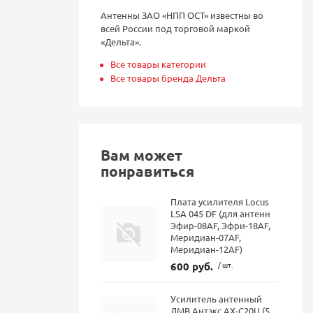
Антенны ЗАО «НПП ОСТ» известны во
всей России под торговой маркой
«Дельта».
Все товары категории
Все товары бренда Дельта
Вам может
понравиться
Плата усилителя Locus
LSA 045 DF (для антенн
Эфир-08AF, Эфри-18AF,
Меридиан-07AF,
Меридиан-12AF)
600 руб.
/ шт.
Усилитель антенный
ДМВ Антэкс AX-C20U (5