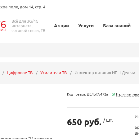
ое поле, дом 14, стр. 4
Всё для 3G/4G
Акции
Услуги
База знаний
интернета,
сотовой связи, ТВ
Цифровое ТВ
Усилители ТВ
Инжектор питания ИП-1 Дельта
Код товара: ДЕЛЬТА-172а
Наличие: мно
Ин
650 руб.
/ шт.
Б
В