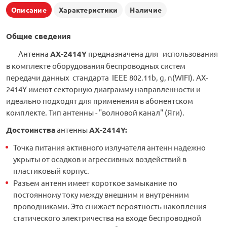
Описание
Характеристики
Наличие
Общие сведения
Антенна
АX-2414Y
предназначена для использования
в комплекте оборудования беспроводных систем
передачи данных стандарта IEEE 802.11b, g, n(WIFI). АX-
2414Y имеют секторную диаграмму направленности и
идеально подходят для применения в абонентском
комплекте. Тип антенны - "волновой канал" (Яги).
Достоинства
антенны
АX-2414Y:
Точка питания активного излучателя антенн надежно
укрыты от осадков и агрессивных воздействий в
пластиковый корпус.
Разъем антенн имеет короткое замыкание по
постоянному току между внешним и внутренним
проводниками. Это снижает вероятность накопления
статического электричества на входе беспроводной