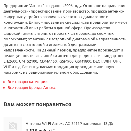
Предприятие “Антэкс” создано в 2006 году. Основное направление
деятельности- проектирование, производство, продажа антенно-
фидерных устройств различных частотных диапазонов и
конструкций. Дипломированные специалисты предприятия имеют
многолетний опыт работы в данной сфере. Производство
широкой гаммы антенн: от простых штыревых, до сложных
полосковых; от антенн с изотропной диаграммой направленности,
до антенн с секторной и игольчатой диаграммами
направленности. На данный период, предприятие производит и
реализует почти все линейки антенн для радиосвязи стандартов:
LTE2600, UMTS2100, CDMA450, GSM900, GSM1800, DECT, WIFI, UHF,
VHF и т. д. Вся выпускаемая продукция проходит финишную
настройку на радиоизмерительном оборудовании.
Все товары категории
Все товары бренда Антэкс
Вам может понравиться
Антенна WI-FI Антэкс AX-2412P панельная 12 Дб
1 330 руб.
/ шт.