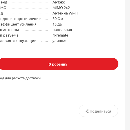
ренд
Антэкс
IMO
MIMO 2x2
ид
Антенна WI-FI
ходное сопротивление
50 Ом
оэффицент усиления
15 дБ
ип антенны
панельная
ип разъема
N-female
ловия эксплуатации
уличная
В корзину
од для расчета доставки
Поделиться