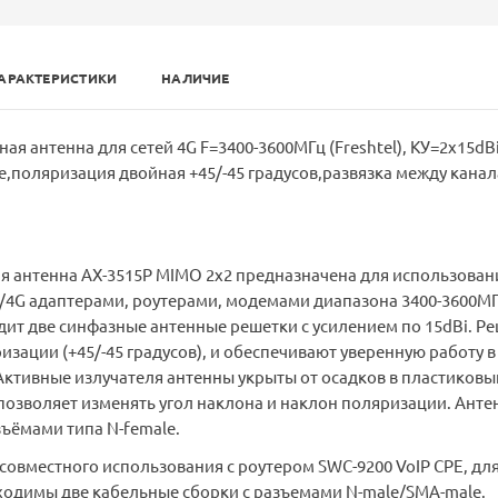
АРАКТЕРИСТИКИ
НАЛИЧИЕ
я антенна для сетей 4G F=3400-3600МГц (Freshtel), КУ=2х15dBi
e,поляризация двойная +45/-45 градусов,развязка между кана
я антенна AX-3515P MIMO 2x2 предназначена для использован
/4G адаптерами, роутерами, модемами диапазона 3400-3600МГ
дит две синфазные антенные решетки с усилением по 15dBi. Р
изации (+45/-45 градусов), и обеспечивают уверенную работу в
ктивные излучателя антенны укрыты от осадков в пластиковы
позволяет изменять угол наклона и наклон поляризации. Анте
ъёмами типа N-female.
совместного использования с роутером SWC-9200 VoIP CPE, дл
одимы две кабельные сборки с разъемами N-male/SMA-male.