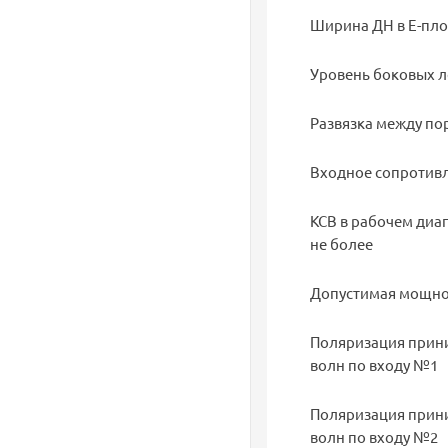
Ширина ДН в Е-пло
Уровень боковых л
Развязка между пор
Входное сопротив
КСВ в рабочем диап
не более
Допустимая мощнос
Поляризация прин
волн по входу №1
Поляризация прин
волн по входу №2