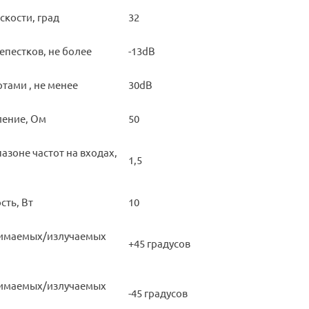
скости, град
32
епестков, не более
-13dB
тами , не менее
30dB
ление, Ом
50
азоне частот на входах,
1,5
ть, Вт
10
имаемых/излучаемых
+45 градусов
имаемых/излучаемых
-45 градусов