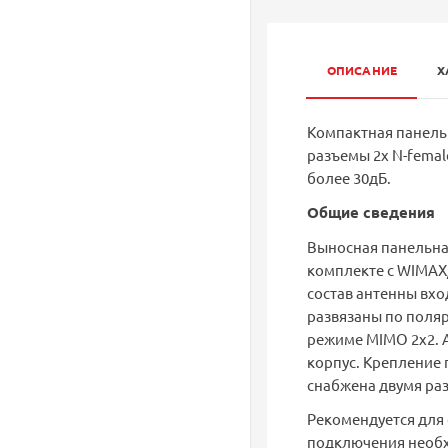
ОПИСАНИЕ
Х
Компактная панельна
разъемы 2х N-femal
более 30дБ.
Общие сведения
Выносная панельна
комплекте c WIMAX
состав антенны вхо
развязаны по поляр
режиме MIMO 2x2. А
корпус. Крепление 
снабжена двумя раз
Рекомендуется для 
подключения необх