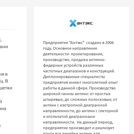
,
Предприятие “Антэкс” создано в 2006
лами
году. Основное направление
деятельности- проектирование,
производство, продажа антенно-
фидерных устройств различных
частотных диапазонов и конструкций.
ия в
Дипломированные специалисты
ц. В
предприятия имеют многолетний опыт
ешетки
работы в данной сфере. Производство
широкой гаммы антенн: от простых
штыревых, до сложных полосковых; от
й
антенн с изотропной диаграммой
нна
направленности, до антенн с секторной
и игольчатой диаграммами
направленности. На данный период,
я
предприятие производит и реализует
почти все линейки антенн для