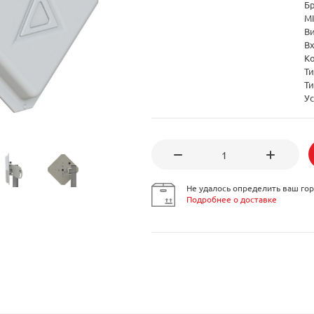
Б
M
В
В
К
Т
Т
Ус
Не удалось определить ваш гор
Подробнее о доставке