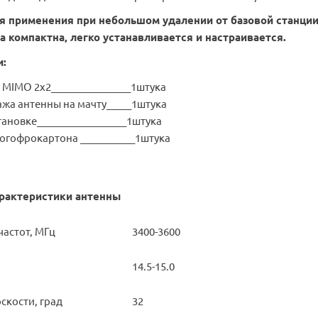
я применения при небольшом удалении от базовой станци
а компактна, легко устанавливается и настраивается.
и:
 MIMO 2x2________________1штука
жа антенны на мачту_____1штука
тановке__________________1штука
огофрокартона ___________1штука
рактеристики антенны
частот, МГц
3400-3600
14.5-15.0
скости, град
32