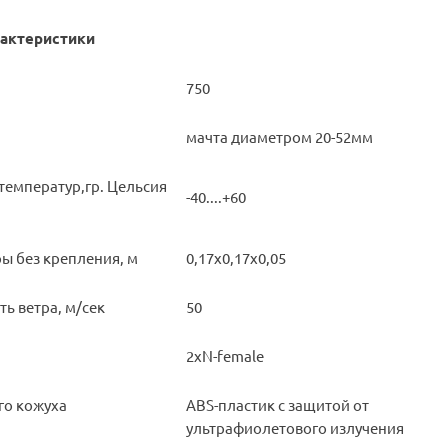
актеристики
750
мачта диаметром 20-52мм
температур,гр. Цельсия
-40....+60
ы без крепления, м
0,17х0,17х0,05
ь ветра, м/сек
50
2хN-female
го кожуха
ABS-пластик с защитой от
ультрафиолетового излучения