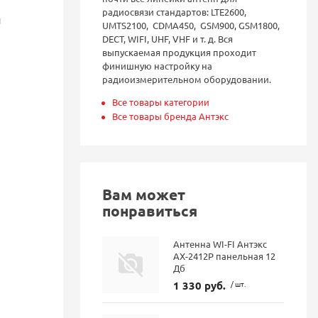
радиосвязи стандартов: LTE2600,
и
UMTS2100, CDMA450, GSM900, GSM1800,
DECT, WIFI, UHF, VHF и т. д. Вся
выпускаемая продукция проходит
финишную настройку на
радиоизмерительном оборудовании.
Все товары категории
Все товары бренда Антэкс
Вам может
понравиться
Антенна WI-FI Антэкс
AX-2412P панельная 12
Дб
1 330 руб.
/ шт.