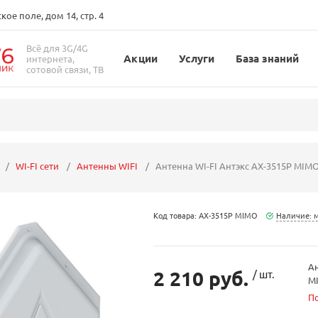
ое поле, дом 14, стр. 4
Всё для 3G/4G
Акции
Услуги
База знаний
интернета,
сотовой связи, ТВ
WI-FI сети
Антенны WIFI
Антенна WI-FI Антэкс AX-3515P MIMO
Код товара: AX-3515P MIMO
Наличие: 
Ан
2 210 руб.
/ шт.
MI
П