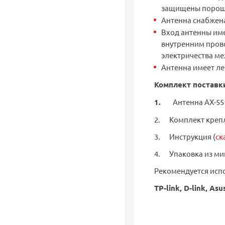
защищены порош
Антенна снабжен
Вход антенны име
внутренним пров
электричества м
Антенна имеет ле
Комплект поставк
1.
Антенна AX-5516PS60 .
2. Комплект крепления......
3. Инструкция (
ск
4. Упаковка из микро
Рекомендуется исп
TP-link, D-link, Asu