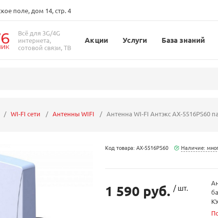
ое поле, дом 14, стр. 4
Всё для 3G/4G
Акции
Услуги
База знаний
интернета,
сотовой связи, ТВ
WI-FI сети
Антенны WIFI
Антенна WI-FI Антэкс AX-5516PS60 па
Код товара: AX-5516PS60
Наличие: мно
Ан
1 590 руб.
/ шт.
ба
КУ
П