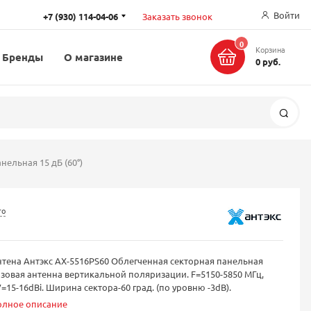
Войти
+7 (930) 114-04-06
Заказать звонок
0
Корзина
Бренды
О магазине
0 руб.
Поис
нельная 15 дБ (60°)
го
тена Антэкс AX-5516PS60 Облегченная секторная панельная
зовая антенна вертикальной поляризации. F=5150-5850 МГц,
=15-16dBi. Ширина сектора-60 град. (по уровню -3dB).
олное описание