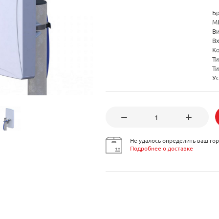
Б
M
В
В
К
Т
Т
Ус
Не удалось определить ваш гор
Подробнее о доставке