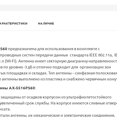
АРАКТЕРИСТИКИ
НАЛИЧИЕ
PS60
предназначена для использования в комплекте с
роводных систем передачи данных стандарта IEEE 802.11а, I
11.n (Wi-Fi). Антенна имеет секторную диаграмму направленоос
в по уровню -3 дБ и отлично подходит для организации зон
ых площадках и складах. Тип антенны – синфазная полоскова
е антенны выполнено из пластика и снабжено червячным хому
енны
AX-5516PS60
:
 защищены от осадков корпусом из ультрафиолетостойкого
 увеличенный срок службы. На корпусе имеются сливные отвер
нсата.
тали антенны, их механические и электрические соединения,