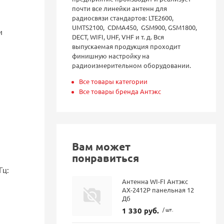
почти все линейки антенн для
радиосвязи стандартов: LTE2600,
UMTS2100, CDMA450, GSM900, GSM1800,
и
DECT, WIFI, UHF, VHF и т. д. Вся
выпускаемая продукция проходит
финишную настройку на
радиоизмерительном оборудовании.
Все товары категории
Все товары бренда Антэкс
Вам может
понравиться
Гц:
Антенна WI-FI Антэкс
AX-2412P панельная 12
Дб
1 330 руб.
/ шт.