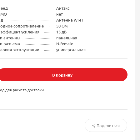
ренд
Антэкс
IMO
нет
ид
Антенна WI-FI
ходное сопротивление
50 Ом
оэффицент усиления
15 дБ
ип антенны
панельная
ип разъема
N-female
ловия эксплуатации
универсальная
В корзину
од для расчета доставки
Поделиться