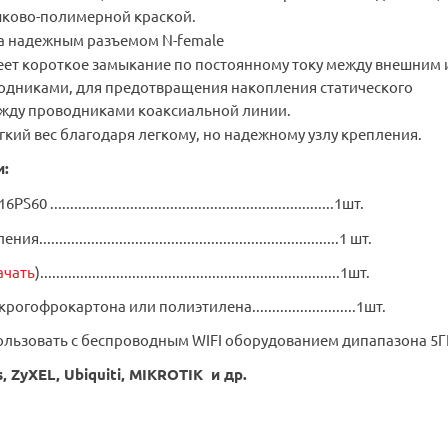
ково-полимерной краской.
а надежным разъемом N-female
ет короткое замыкание по постоянному току между внешним 
одниками, для предотвращения накопления статического
ежду проводниками коаксиальной линии.
гкий вес благодаря легкому, но надежному узлу крепления.
и:
......................................................................1шт.
.....................................................................1 шт.
ачать
)...........................................................................1шт.
гофрокартона или полиэтилена..........................1шт.
ользовать с беспроводным WIFI оборудованием дипапазона 5Г
s, ZyXEL, Ubiquiti
, MIKROTIK и др
.