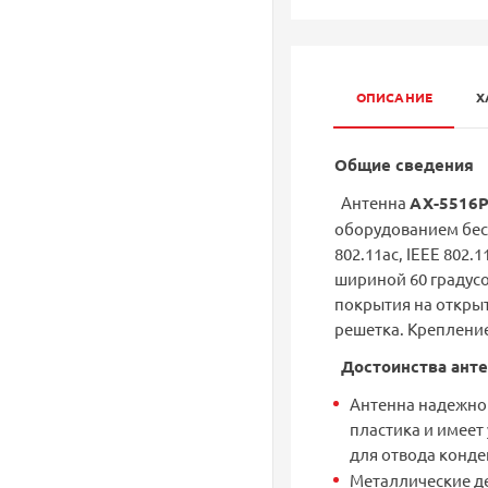
ОПИСАНИЕ
Х
Общие сведения
Антенна
AX-5516
оборудованием бесп
802.11aс, IEEE 802.
шириной 60 градусо
покрытия на открыт
решетка. Креплени
Достоинства ант
Антенна надежно
пластика и имеет
для отвода конде
Металлические де