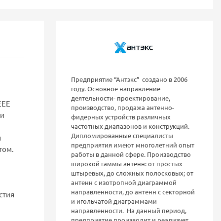
Предприятие “Антэкс” создано в 2006
году. Основное направление
деятельности- проектирование,
EEE
производство, продажа антенно-
ти
фидерных устройств различных
частотных диапазонов и конструкций.
Дипломированные специалисты
я
предприятия имеют многолетний опыт
том.
работы в данной сфере. Производство
широкой гаммы антенн: от простых
штыревых, до сложных полосковых; от
антенн с изотропной диаграммой
направленности, до антенн с секторной
стия
и игольчатой диаграммами
направленности. На данный период,
предприятие производит и реализует