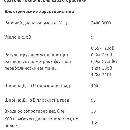
Краткие технические характеристики
Электрические характеристики
Рабочий диапазон частот, МГц
3400-3600
Усиление, dBi
9
0,55м -23dBi
Результирующее усиление при
0,6м -24dBi
различных диаметрах офсетной
0,9м- 27,5dBi
параболической антенны
1,2м -30dBi
1,5м -32Bi
Ширина ДН в Н-плоскости, град
100
Ширина ДН в Е-плоскости, град
95
Входное сопротивление, Ом
50
КСВ в рабочем диапазоне частот, не
1,5
более