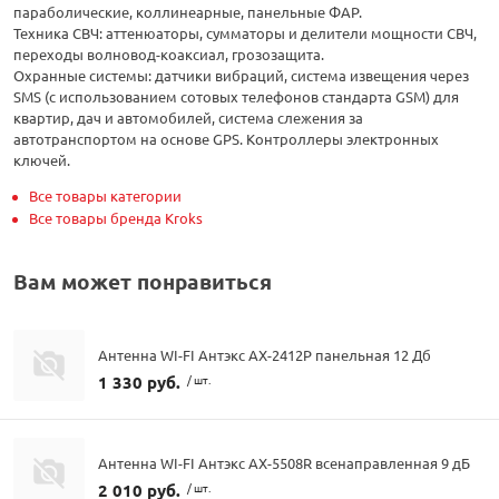
параболические, коллинеарные, панельные ФАР.
Техника СВЧ: аттенюаторы, сумматоры и делители мощности СВЧ,
переходы волновод-коаксиал, грозозащита.
Охранные системы: датчики вибраций, система извещения через
SMS (с использованием сотовых телефонов стандарта GSM) для
квартир, дач и автомобилей, система слежения за
автотранспортом на основе GPS. Контроллеры электронных
ключей.
Все товары категории
Все товары бренда Kroks
Вам может понравиться
Антенна WI-FI Антэкс AX-2412P панельная 12 Дб
1 330 руб.
/ шт.
Антенна WI-FI Антэкс AX-5508R всенаправленная 9 дБ
2 010 руб.
/ шт.