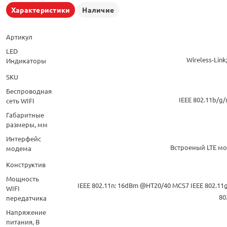
Характеристики
Наличие
Артикул
LED
Wireless-Link
Индикаторы
SKU
Беспроводная
IEEE 802.11b/g/
сеть WIFI
Габаритные
размеры, мм
Интерфейс
Встроеный LTE мо
модема
Конструктив
Мощность
IEEE 802.11n: 16dBm @HT20/40 MCS7 IEEE 802.1
WIFI
80
передатчика
Напряжение
питания, В