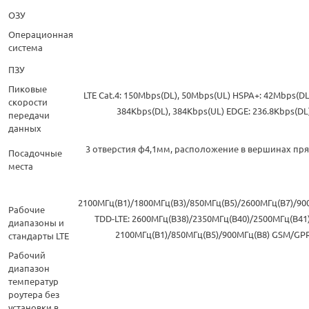
ОЗУ
Операционная
система
ПЗУ
Пиковые
LTE Cat.4: 150Mbps(DL), 50Mbps(UL) HSPA+: 42Mbps(DL
скорости
384Kbps(DL), 384Kbps(UL) EDGE: 236.8Kbps(DL)
передачи
данных
3 отверстия ф4,1мм, расположение в вершинах пр
Посадочные
места
2100МГц(B1)/1800МГц(B3)/850МГц(B5)/2600МГц(B7)/90
Рабочие
TDD-LTE: 2600МГц(B38)/2350МГц(B40)/2500МГц(B4
диапазоны и
2100МГц(B1)/850МГц(B5)/900МГц(B8) GSM/GP
стандарты LTE
Рабочий
диапазон
температур
роутера без
установки в