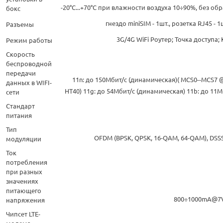
-20°С...+70°С при влажности воздуха 10÷90%, без о
бокс
гнездо miniSIM - 1шт., розетка RJ45 - 1шт
Разъемы
3G/4G WiFi Роутер; Точка доступа;
Режим работы
Скорость
беспроводной
передачи
11n: до 150Мбит/с (динамическая)( MCS0--MCS7 
данных в WIFI-
HT40) 11g: до 54Мбит/с (динамическая) 11b: до 11
сети
Стандарт
питания
Тип
OFDM (BPSK, QPSK, 16-QAM, 64-QAM), DSSS
модуляции
Ток
потребления
при разных
значениях
питающего
800÷1000mA@7V
напряжения
Чипсет LTE-