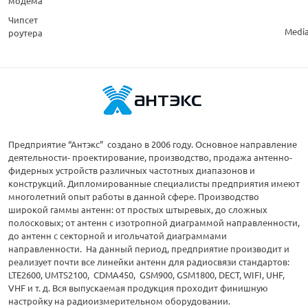
модема
Чипсет
Medi
роутера
Предприятие “Антэкс” создано в 2006 году. Основное направление
деятельности- проектирование, производство, продажа антенно-
фидерных устройств различных частотных диапазонов и
конструкций. Дипломированные специалисты предприятия имеют
многолетний опыт работы в данной сфере. Производство
широкой гаммы антенн: от простых штыревых, до сложных
полосковых; от антенн с изотропной диаграммой направленности,
до антенн с секторной и игольчатой диаграммами
направленности. На данный период, предприятие производит и
реализует почти все линейки антенн для радиосвязи стандартов:
LTE2600, UMTS2100, CDMA450, GSM900, GSM1800, DECT, WIFI, UHF,
VHF и т. д. Вся выпускаемая продукция проходит финишную
настройку на радиоизмерительном оборудовании.