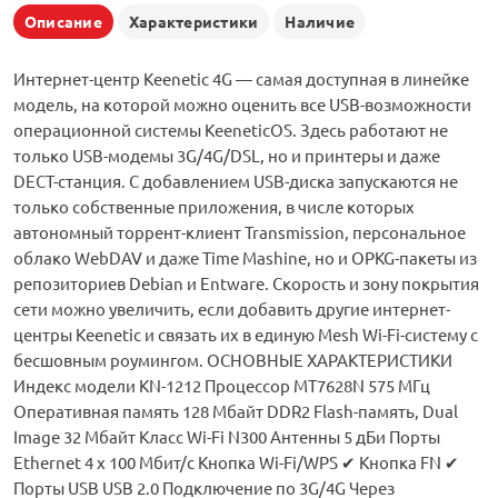
Описание
Характеристики
Наличие
Интернет-центр Keenetic 4G — самая доступная в линейке
модель, на которой можно оценить все USB-возможности
операционной системы KeeneticOS. Здесь работают не
только USB-модемы 3G/4G/DSL, но и принтеры и даже
DECT-станция. С добавлением USB-диска запускаются не
только собственные приложения, в числе которых
автономный торрент-клиент Transmission, персональное
облако WebDAV и даже Time Mashine, но и OPKG-пакеты из
репозиториев Debian и Entware. Cкорость и зону покрытия
сети можно увеличить, если добавить другие интернет-
центры Keenetic и связать их в единую Mesh Wi-Fi-систему с
бесшовным роумингом. ОСНОВНЫЕ ХАРАКТЕРИСТИКИ
Индекс модели KN-1212 Процессор MT7628N 575 МГц
Оперативная память 128 Мбайт DDR2 Flash-память, Dual
Image 32 Мбайт Класс Wi-Fi N300 Антенны 5 дБи Порты
Ethernet 4 x 100 Мбит/с Кнопка Wi-Fi/WPS ✔ Кнопка FN ✔
Порты USB USB 2.0 Подключение по 3G/4G Через