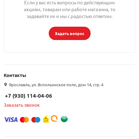
Если у вас есть вопросы по действующим
акциям, товарам или работе магазина, то
орудование
Встраиваемые 
Сетевые розет
Кабель для ОС 
Обжимные му
Кронштейны дл
задавайте их и мы с радостью ответим.
Антенные усил
Приставки Смар
Мультисвитчи
Адаптеры WI-FI
SIM инжектор
Грозозащита к
Грозозащита
Детали крепле
Задать вопрос
Сплиттеры, отв
Усилители ТВ
Обмен Трикол
Ретрансляторы 
ереходники, сборки
Адаптеры для 
Шкафы телеко
Инструмент дл
Аттенюаторы, н
Грозозащита Т
Пульты управл
Аксессуары
, мачты, боксы
Грозозащита
HDMI модулят
Комплекты спу
Контакты
интернета
Ярославль, ул. Вспольинское поле, дом 14, стр. 4
тенны
Аксессуары для
Пульты управле
+7 (930) 114-04-06
ЖА
Заказать звонок
Блоки питания 
Комплектующи