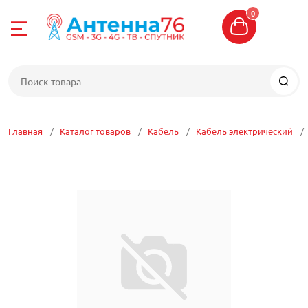
0
Назад
Назад
Назад
Назад
Назад
Назад
Назад
Назад
Назад
Назад
е
4-04-06
Интернет 4G
Усиление сото
Цифровое ТВ
Спутниковое Т
WI-FI сети
Сетевое обор
Кабель
Разъемы, пере
Кронштейны, м
Прочие антен
G
8-04-06
Комплекты для
Комплекты уси
Антенны ТВ
Комплекты спу
Антенны WIFI
Маршрутизато
Кабель телеви
Кабельные сбо
Кронштейны
Антенны для р
Главная
Каталог товаров
Кабель
Кабель электрический
связи
телеметрии, о
отовой связи
Антенны 4G LT
Делители, отве
Спутниковые ан
Точки доступа W
Коммутаторы
Кабель высоко
Разъемы
Мачты
Репитеры
сумматоры ТВ
Антенны 5G
ТВ
оставка
Модемы 4G
Спутниковые р
Радиомосты WI-
Сетевые адапт
Витая пара
Переходники
Кронштейны дл
Антенны для у
Шнуры HDMI, S
(приемники)
Аксессуары для
е ТВ
Роутеры 4G
Роутеры WI-FI
Powerline
Кабель электр
Пигтейлы, ант
Крепеж и трос
Антенные ком
Комплекты циф
CAM модули
 центр
Встраиваемые
Блоки питания 
Патч-корды
Кабель КВК
USB удлинител
Боксы, ящики, 
Бустеры
ТВ приставки
Конверторы
оборудования