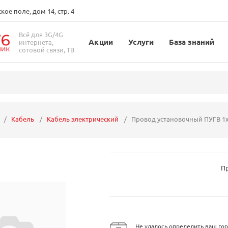
ое поле, дом 14, стр. 4
Всё для 3G/4G
Акции
Услуги
База знаний
интернета,
сотовой связи, ТВ
Кабель
Кабель электрический
Провод установочный ПУГВ 1
П
Не удалось определить ваш гор